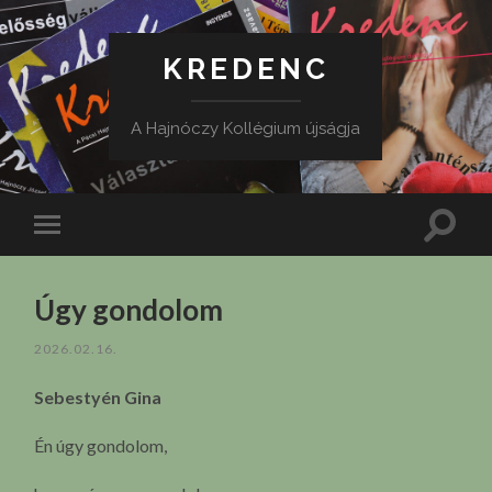
KREDENC
A Hajnóczy Kollégium újságja
Toggle
Toggle
search
mobile
field
menu
Úgy gondolom
2026.02.16.
Sebestyén Gina
Én úgy gondolom,