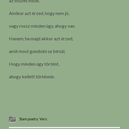
az összes hibát.
Amikor azt érzed, hogy nem jó,
vagy rossz minden úgy, ahogy van.
Hanem, ha majd akkor azt érzed,
amit most gondolni se bírnál.
Hogy minden úgy történt,
ahogy kellett történnie.
Slam poetry
,
Vers