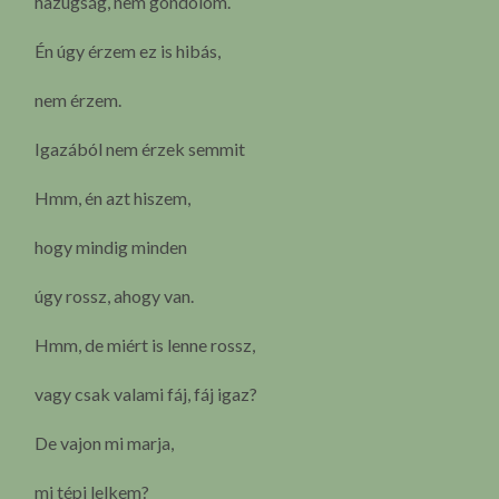
hazugság, nem gondolom.
Én úgy érzem ez is hibás,
nem érzem.
Igazából nem érzek semmit
Hmm, én azt hiszem,
hogy mindig minden
úgy rossz, ahogy van.
Hmm, de miért is lenne rossz,
vagy csak valami fáj, fáj igaz?
De vajon mi marja,
mi tépi lelkem?