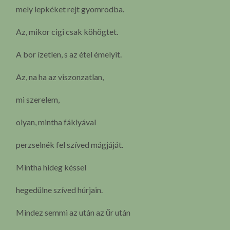
mely lepkéket rejt gyomrodba.
Az, mikor cigi csak köhögtet.
A bor ízetlen, s az étel émelyit.
Az, na ha az viszonzatlan,
mi szerelem,
olyan, mintha fáklyával
perzselnék fel szíved mágjáját.
Mintha hideg késsel
hegedülne szíved húrjain.
Mindez semmi az után az űr után