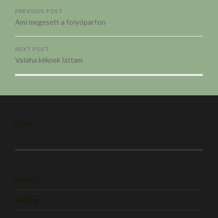
PREVIOUS POST
Ami megesett a folyóparton
NEXT POST
Valaha kéknek láttam
DÖK
Ajánló
Feeling