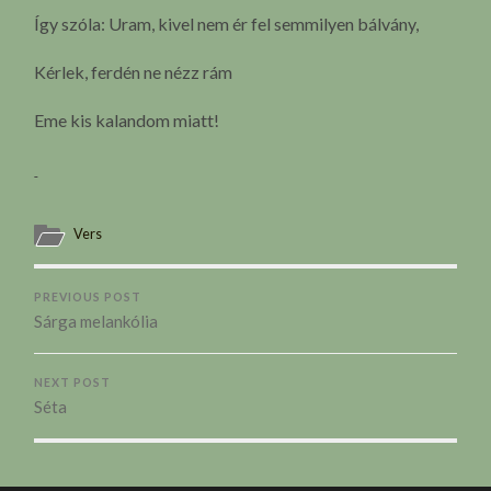
Így szóla: Uram, kivel nem ér fel semmilyen bálvány,
Kérlek, ferdén ne nézz rám
Eme kis kalandom miatt!
Vers
PREVIOUS POST
Sárga melankólia
NEXT POST
Séta