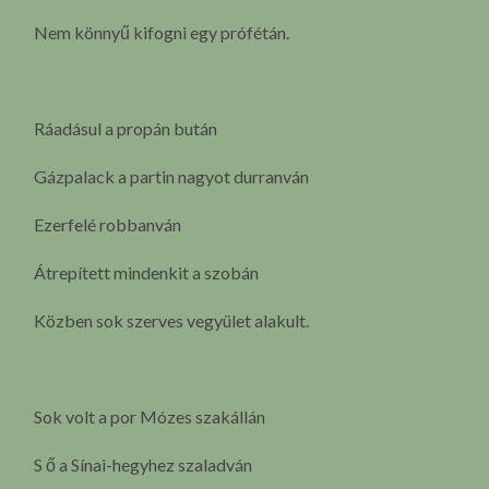
Nem könnyű kifogni egy prófétán.
Ráadásul a propán bután
Gázpalack a partin nagyot durranván
Ezerfelé robbanván
Átrepített mindenkit a szobán
Közben sok szerves vegyület alakult.
Sok volt a por Mózes szakállán
S ő a Sínai-hegyhez szaladván