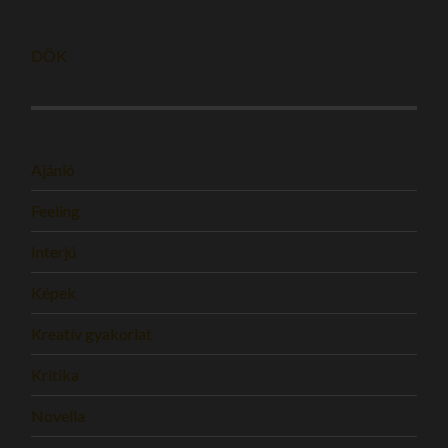
DÖK
Ajánló
Feeling
Interjú
Képek
Kreatív gyakorlat
Kritika
Novella