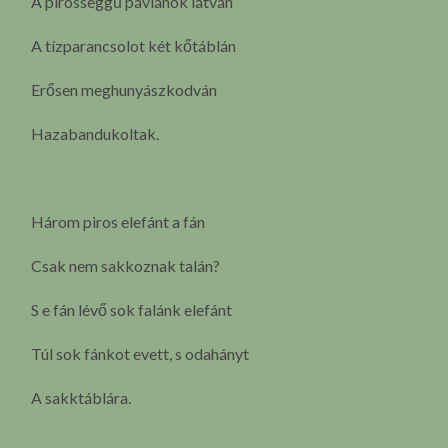
A pirosseggű páviánok látván
A tízparancsolot két kőtáblán
Erősen meghunyászkodván
Hazabandukoltak.
Három piros elefánt a fán
Csak nem sakkoznak talán?
S e fán lévő sok falánk elefánt
Túl sok fánkot evett, s odahányt
A sakktáblára.