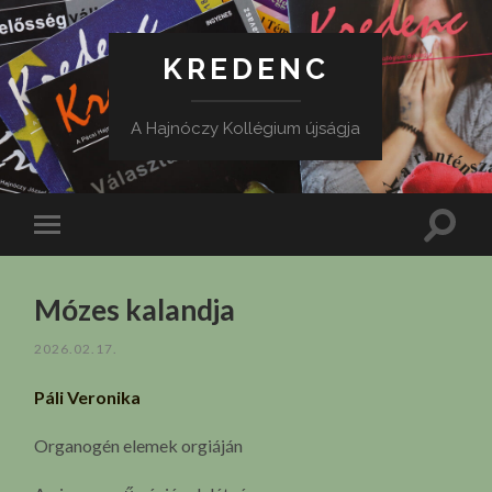
KREDENC
A Hajnóczy Kollégium újságja
Toggle
Toggle
search
mobile
field
menu
Mózes kalandja
2026.02.17.
Páli Veronika
Organogén elemek orgiáján