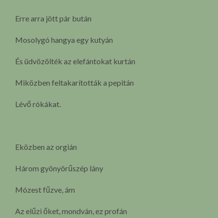
Erre arra jött pár bután
Mosolygó hangya egy kutyán
És üdvözölték az elefántokat kurtán
Miközben feltakarították a pepitán
Lévő rókákat.
Eközben az orgián
Három gyönyörűszép lány
Mózest fűzve, ám
Az elűzi őket, mondván, ez profán