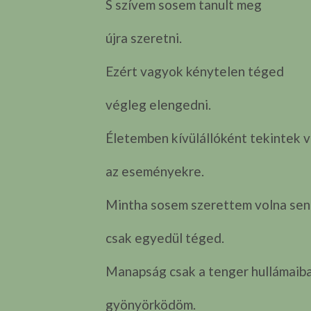
S szívem sosem tanult meg
újra szeretni.
Ezért vagyok kénytelen téged
végleg elengedni.
Életemben kívülállóként tekintek v
az eseményekre.
Mintha sosem szerettem volna senk
csak egyedül téged.
Manapság csak a tenger hullámaib
gyönyörködöm.