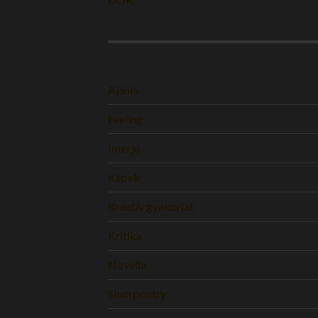
Ajánló
Feeling
Interjú
Képek
Kreatív gyakorlat
Kritika
Novella
Slam poetry