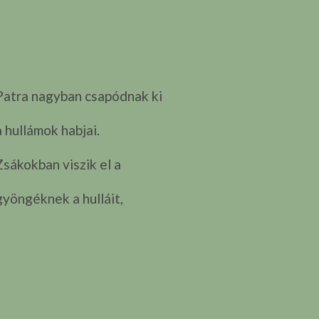
Patra nagyban csapódnak ki
a hullámok habjai.
Zsákokban viszik el a
gyöngéknek a hulláit,