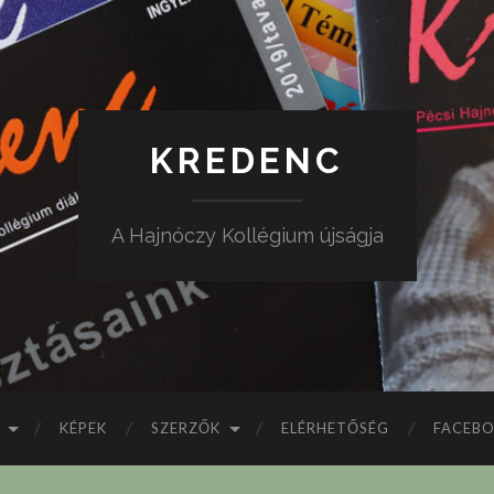
KREDENC
A Hajnóczy Kollégium újságja
KÉPEK
SZERZŐK
ELÉRHETŐSÉG
FACEB