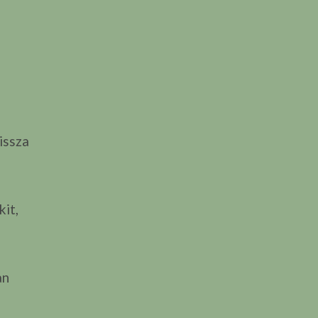
issza
it,
an