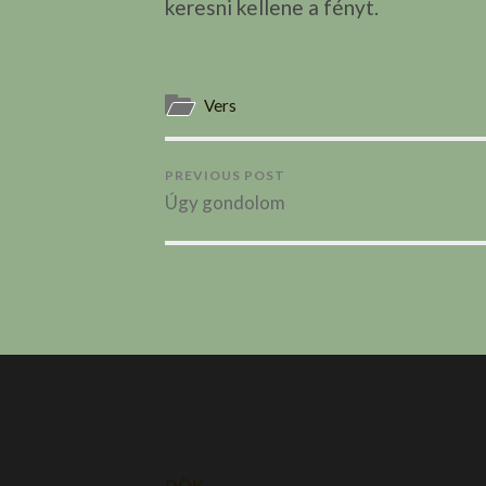
keresni kellene a fényt.
Vers
PREVIOUS POST
Úgy gondolom
DÖK