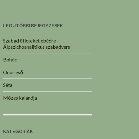
LEGUTÓBBI BEJEGYZÉSEK
Szabad ötleteket ebédre –
Álpszichoanalitikus szabadvers
Bohóc
Ónos eső
Séta
Mózes kalandja
KATEGÓRIÁK