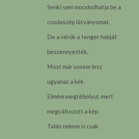
Senki sem mocskolhatja be a
csodaszép látványomat.
De a vérük a tenger habját
beszennyezték,
Most már sosem lesz
ugyanaz a kék.
Elmém megtébolyul, mert
megváltozott a kép.
Talán nekem is csak