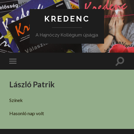
KREDENC
A Hajnóczy Kollégium újságja
Toggle
Toggle
search
mobile
field
menu
László Patrik
Színek
Hasonló nap volt