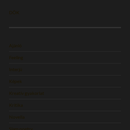
DÖK
Ajánló
Feeling
Interjú
Képek
Kreatív gyakorlat
Kritika
Novella
Slam poetry