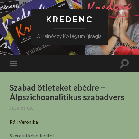
KREDENC
A Hajnóczy Kollégium újságja
Toggle
Toggle
search
mobile
field
menu
Szabad ötleteket ebédre –
Álpszichoanalitikus szabadvers
2026.06.09.
Páli Veronika
Szeretni kéne Juditot.