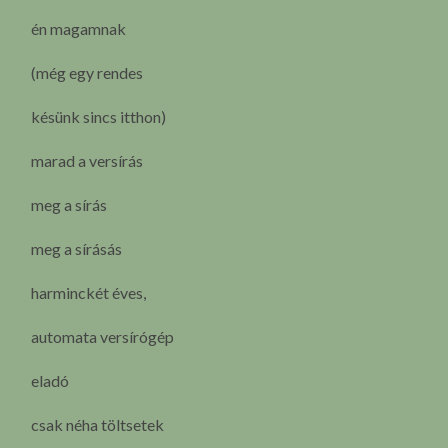
én magamnak
(még egy rendes
késünk sincs itthon)
marad a versírás
meg a sírás
meg a sírásás
harminckét éves,
automata versírógép
eladó
csak néha töltsetek