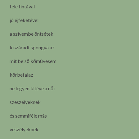
tele tintával
jó éjfeketével
a szívembe öntsétek
kiszáradt spongya az
mit belső kőművesem
körbefalaz
ne legyen kitéve a női
szeszélyeknek
és semmiféle más
veszélyeknek