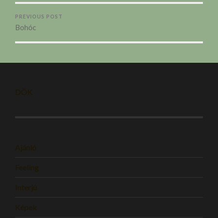
PREVIOUS POST
Bohóc
DÖK
Ajánló
Feeling
Interjú
Képek