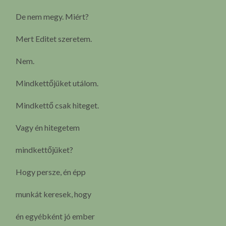
De nem megy. Miért?
Mert Editet szeretem.
Nem.
Mindkettőjüket utálom.
Mindkettő csak hiteget.
Vagy én hitegetem
mindkettőjüket?
Hogy persze, én épp
munkát keresek, hogy
én egyébként jó ember