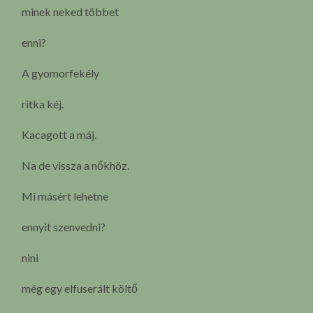
minek neked többet
enni?
A gyomorfekély
ritka kéj.
Kacagott a máj.
Na de vissza a nőkhöz.
Mi másért lehetne
ennyit szenvedni?
nini
még egy elfuserált költő