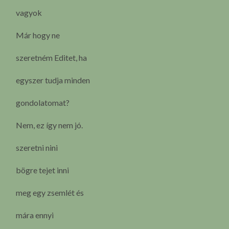
vagyok
Már hogy ne
szeretném Editet, ha
egyszer tudja minden
gondolatomat?
Nem, ez így nem jó.
szeretni nini
bögre tejet inni
meg egy zsemlét és
mára ennyi