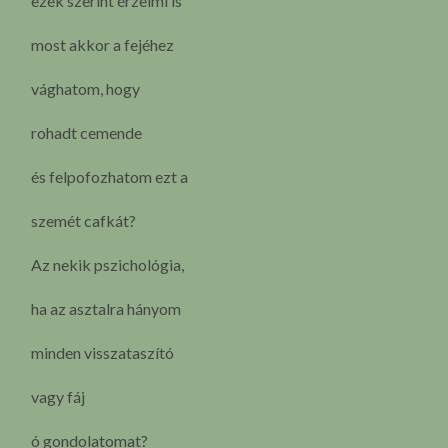
ezek szerint érzelmi is
most akkor a fejéhez
vághatom, hogy
rohadt cemende
és felpofozhatom ezt a
szemét cafkát?
Az nekik pszichológia,
ha az asztalra hányom
minden visszataszító
vagy fáj
ó gondolatomat?