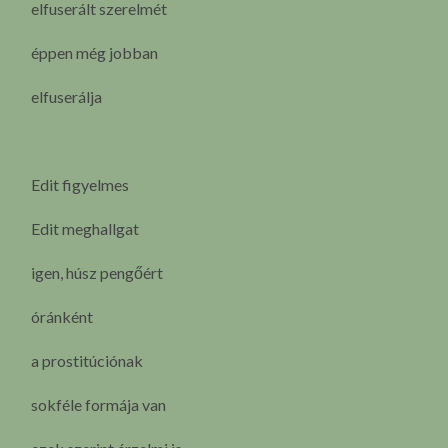
elfuserált szerelmét
éppen még jobban
elfuserálja
Edit figyelmes
Edit meghallgat
igen, húsz pengőért
óránként
a prostitúciónak
sokféle formája van