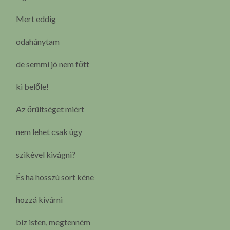
Mert eddig
odahánytam
de semmi jó nem főtt
ki belőle!
Az őrültséget miért
nem lehet csak úgy
szikével kivágni?
És ha hosszú sort kéne
hozzá kivárni
biz isten, megtenném