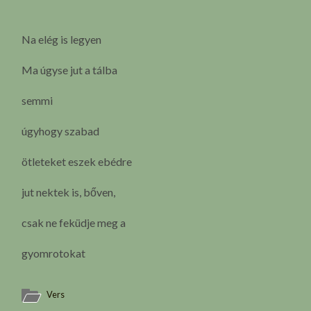
Na elég is legyen
Ma úgyse jut a tálba
semmi
úgyhogy szabad
ötleteket eszek ebédre
jut nektek is, bőven,
csak ne feküdje meg a
gyomrotokat
Vers