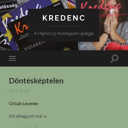
KREDENC
A Hajnóczy Kollégium újságja
Toggle
Toggle
search
mobile
field
menu
Döntésképtelen
2025.02.03.
Orbán Levente
Kit elhagyott már a