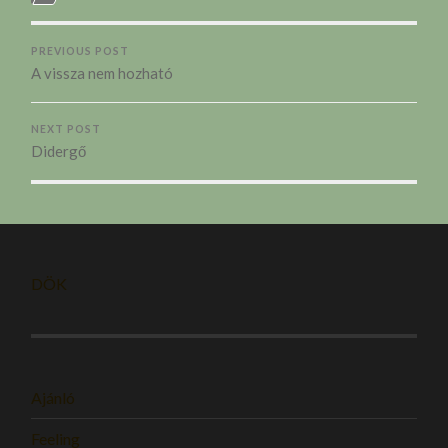
PREVIOUS POST
A vissza nem hozható
NEXT POST
Didergő
DÖK
Ajánló
Feeling