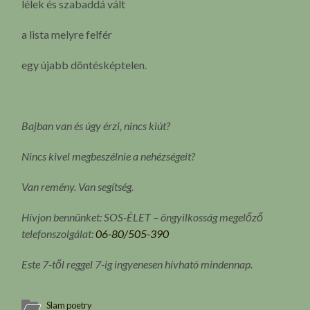
lélek és szabaddá vált
a lista melyre felfér
egy újabb döntésképtelen.
Bajban van és úgy érzi, nincs kiút?
Nincs kivel megbeszélnie a nehézségeit?
Van remény. Van segítség.
Hívjon bennünket: SOS-ÉLET – öngyilkosság megelőző
telefonszolgálat:
06-80/505-390
Este 7-től reggel 7-ig ingyenesen hívható mindennap.
Slam poetry