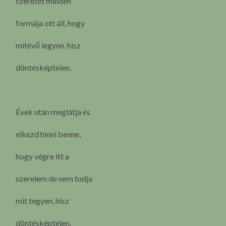
szeretet minden
formája ott áll, hogy
mitévő legyen, hisz
döntésképtelen.
Évek után meglátja és
elkezd hinni benne,
hogy végre itt a
szerelem de nem tudja
mit tegyen, hisz
döntésképtelen.