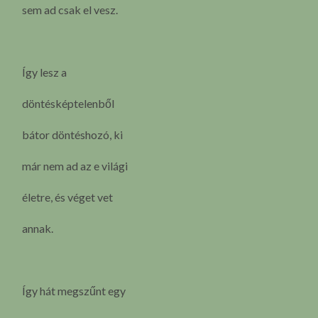
sem ad csak el vesz.
Így lesz a
döntésképtelenből
bátor döntéshozó, ki
már nem ad az e világi
életre, és véget vet
annak.
Így hát megszűnt egy