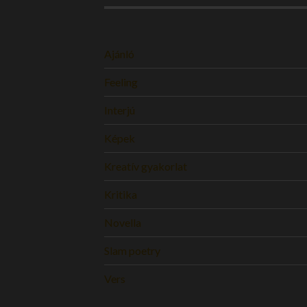
Ajánló
Feeling
Interjú
Képek
Kreatív gyakorlat
Kritika
Novella
Slam poetry
Vers