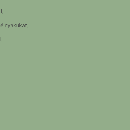
l,
gé nyakukat,
l,