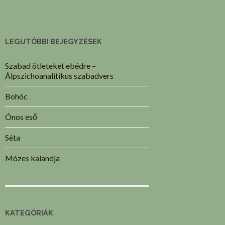
LEGUTÓBBI BEJEGYZÉSEK
Szabad ötleteket ebédre –
Álpszichoanalitikus szabadvers
Bohóc
Ónos eső
Séta
Mózes kalandja
KATEGÓRIÁK