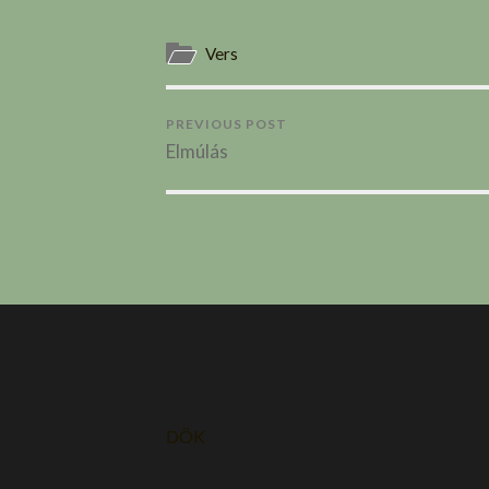
Vers
PREVIOUS POST
Elmúlás
DÖK