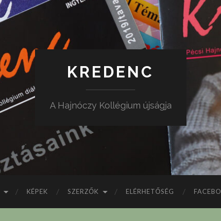
KREDENC
A Hajnóczy Kollégium újságja
KÉPEK
SZERZŐK
ELÉRHETŐSÉG
FACEB