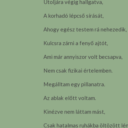
Utoljára végig hallgatva,
A korhadó lépcső sírását,
Ahogy egész testem rá nehezedik,
Kulcsra zárni a fenyő ajtót,
Ami már annyiszor volt becsapva,
Nem csak fizikai értelemben.
Megálltam egy pillanatra.
Az ablak előtt voltam.
Kinézve nem láttam mást,
Csak hatalmas ruhákba öltözött lé