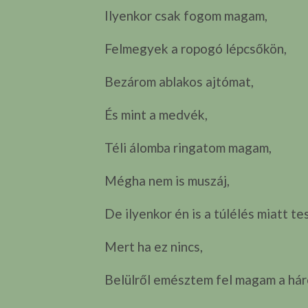
Ilyenkor csak fogom magam,
Felmegyek a ropogó lépcsőkön,
Bezárom ablakos ajtómat,
És mint a medvék,
Téli álomba ringatom magam,
Mégha nem is muszáj,
De ilyenkor én is a túlélés miatt te
Mert ha ez nincs,
Belülről emésztem fel magam a hár