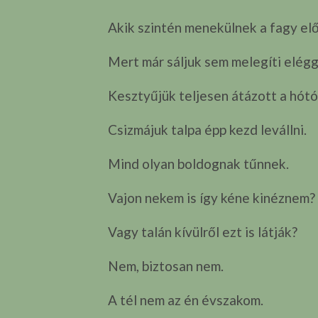
Akik szintén menekülnek a fagy elő
Mert már sáljuk sem melegíti elég
Kesztyűjük teljesen átázott a hótó
Csizmájuk talpa épp kezd levállni.
Mind olyan boldognak tűnnek.
Vajon nekem is így kéne kinéznem?
Vagy talán kívülről ezt is látják?
Nem, biztosan nem.
A tél nem az én évszakom.