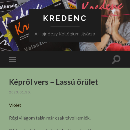
KREDENC
A Hajnóczy Kollégium újságja
Toggle
Toggle
search
mobile
field
menu
Képről vers – Lassú őrület
2023.01.30.
Violet
Régi világom talán már csak távoli emlék.