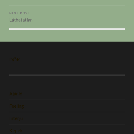
NEXT POST
Láthatatlan
DÖK
Ajánló
Feeling
Interjú
Képek