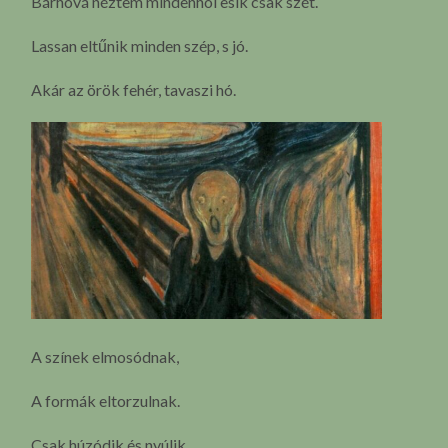
Bárhová néztem mindenhol esik csak szét.
Lassan eltűnik minden szép, s jó.
Akár az örök fehér, tavaszi hó.
A színek elmosódnak,
A formák eltorzulnak.
Csak húzódik és nyúlik,