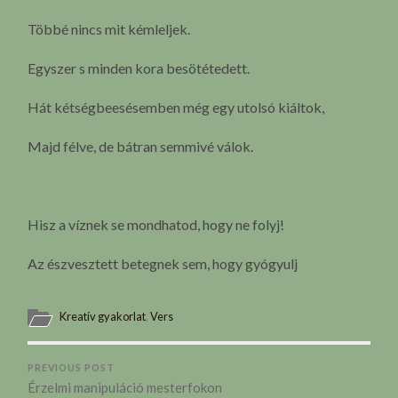
Többé nincs mit kémleljek.
Egyszer s minden kora besötétedett.
Hát kétségbeesésemben még egy utolsó kiáltok,
Majd félve, de bátran semmivé válok.
Hisz a víznek se mondhatod, hogy ne folyj!
Az észvesztett betegnek sem, hogy gyógyulj
Kreatív gyakorlat
,
Vers
PREVIOUS POST
Érzelmi manipuláció mesterfokon